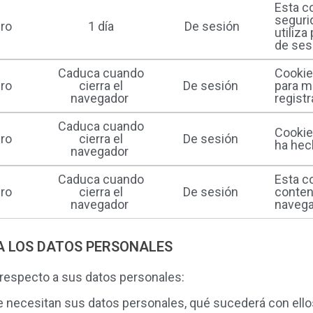
Esta co
seguri
ro
1 día
De sesión
utiliza
de sesi
Caduca cuando
Cookie
ro
cierra el
De sesión ​
para m
navegador ​
regist
Caduca cuando
Cookie
ro
cierra el
De sesión ​
ha hec
navegador ​
Caduca cuando
Esta c
ro
cierra el
De sesión ​
conten
navegador ​
navega
A LOS DATOS PERSONALES
 respecto a sus datos personales:
e necesitan sus datos personales, qué sucederá con ello