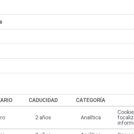
s
TARIO
CADUCIDAD
CATEGORÍA
Cookie 
ro
2 años
Analítica
focali
informe