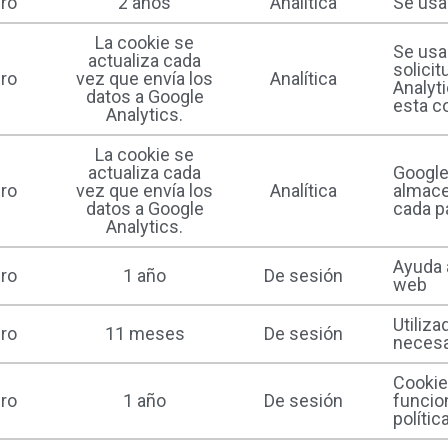
ro
2 años
Analítica
Se usa 
La cookie se
Se usa 
actualiza cada
solici
ro
vez que envía los
Analítica
Analyt
datos a Google
esta c
Analytics.
La cookie se
actualiza cada
Google 
ro
vez que envía los
Analítica
almacen
datos a Google
cada pá
Analytics.
Ayuda a
ro
1 año
De sesión
web
Utiliza
ro
11 meses
De sesión
necesa
Cookie
ro
1 año
De sesión
funcion
polític