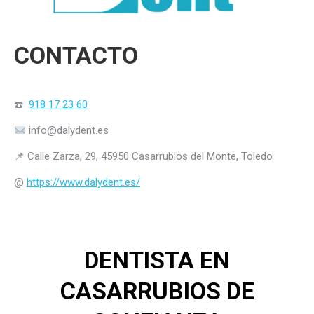
CONTACTO
☎️
918 17 23 60
info@dalydent.es
📌 Calle Zarza, 29, 45950 Casarrubios del Monte, Toledo
@
https://www.dalydent.es/
DENTISTA EN
CASARRUBIOS DE